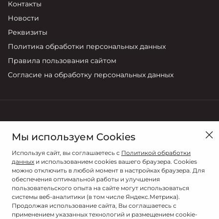
Контакты
Новости
Реквизиты
Политика обработки персональных данных
Правила пользования сайтом
Согласие на обработку персональных данных
в Санкт-Петербурге, ул. Стартовая, д. 5, литера А
Мы используем Cookies
Продажи
Сервис
Используя сайт, вы соглашаетесь с
Политикой обработки
+7 (812) 220-46-13
+7 (812) 220-46-13
данных
и использованием cookies вашего браузера. Cookies
можно отключить в любой момент в настройках браузера. Для
обеспечения оптимальной работы и улучшения
пользовательского опыта на сайте могут использоваться
системы веб-аналитики (в том числе Яндекс.Метрика).
Продолжая использование сайта, Вы соглашаетесь с
применением указанных технологий и размещением cookie-