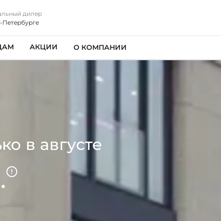
льный дилер
т-Петербурге
ЦАМ
АКЦИИ
О КОМПАНИИ
ко в августе
.