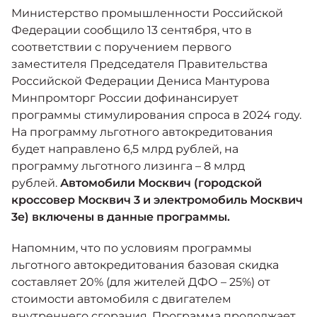
Москвич 6
Министерство промышленности Российской
Яркий динамичный седан
Федерации сообщило 13 сентября, что в
от 2 237 000 ₽*
КОНТАКТЫ
соответствии с поручением первого
Кредитные программы
Моторное масло
заместителя Председателя Правительства
Российской Федерации Дениса Мантурова
СЕРВИСНЫЕ АКЦИИ
Минпромторг России дофинансирует
Спецпредложения
Москвич 3 с ручным
программы стимулирования спроса в 2024 году.
управлением (РУ)
Кроссовер, создающий равные
На программу льготного автокредитования
АКСЕССУАРЫ
возможности
Калькулятор трейд-ин
будет направлено 6,5 млрд рублей, на
от 2 069 000 ₽*
программу льготного лизинга – 8 млрд
рублей.
Автомобили Москвич (городской
Страховые программы
кроссовер Москвич 3 и электромобиль Москвич
Москвич 8
3е) включены в данные программы.
Практичный семиместный
кроссовер
Напомним, что по условиям программы
от 3 125 000 ₽*
льготного автокредитования базовая скидка
составляет 20% (для жителей ДФО – 25%) от
стоимости автомобиля с двигателем
внутреннего сгорания. Программа продолжает